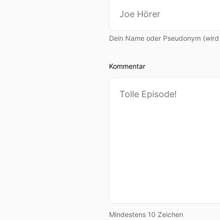
Torsten:
Torsten Wird man 
schon gesehen oder mal en
Dein Name oder Pseudonym (wird ö
und Ähnlichem, die ja auch
oder andere hat einen Schw
Kommentar
3D-Druckbubble. Aber viell
Dimitri Kapetzke:
Dimitri 
Torsten:
Torsten Wie bist
wo du sagst, das muss ich 
jetzt 3D-Druck.
Dimitri Kapetzke:
Dimitri 
ey jetzt müssen wir doch i
wieder Augenkrebs hatte a
Panzerschlauch und dann wi
Mindestens 10 Zeichen