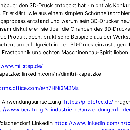
bauer den 3D‑Druck entdeckt hat - nicht als Konkur
 Er erklärt, wie aus einem simplen Schönheitsproble
gsprozess entstand und warum sein 3D‑Drucker heut
insam diskutieren sie über die Chancen des 3D‑Druck
neue Produktideen, praktische Beispiele aus der Werks
hen, um erfolgreich in den 3D‑Druck einzusteigen. E
ng, Frästechnik und echten Maschinenbau-Spirit lieben.
/www.millstep.de/
Kapetzke: linkedin.com/in/dimitri-kapetzke
/forms.office.com/e/h7HNi3M2Ms
r Anwendungsumsetzung:
https://prototec.de/
Fragen
s://www.beratung.3dindustrie.de/anwendungenfinde
olschendorf LinkedIn
https://www.linkedin.com/in/