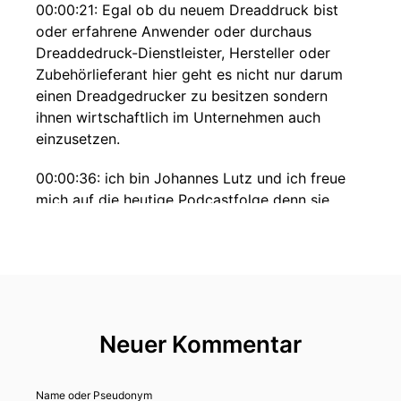
00:00:21: Egal ob du neuem Dreaddruck bist
oder erfahrene Anwender oder durchaus
Dreaddedruck-Dienstleister, Hersteller oder
Zubehörlieferant hier geht es nicht nur darum
einen Dreadgedrucker zu besitzen sondern
ihnen wirtschaftlich im Unternehmen auch
einzusetzen.
00:00:36: ich bin Johannes Lutz und ich freue
mich auf die heutige Podcastfolge denn sie
trägt den Titel Du nutzt deinen Dreadedrucker
falsch.
00:00:46: Und ich habe die Podcastfolge
deswegen gemacht oder mir ein paar Notizen
dazu gemacht, weil ich in den letzten Monaten
Neuer Kommentar
vermehrt gesehen habe dass hier einige Dinge
falsch gemacht werden und vieles als ja von
außen hin wahrgenommen wird als wäre es
Name oder Pseudonym