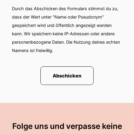
Durch das Abschicken des Formulars stimmst du zu,
00:01:34: aber man versucht dem Ganzen
dass der Wert unter "Name oder Pseudonym"
hinterher zu laufen und man denkt sich dann
gespeichert wird und öffentlich angezeigt werden
irgendwas läuft doch hier nicht.
kann. Wir speichern keine IP-Adressen oder andere
00:01:40: bin ich auf einem falschen Weg fragen
personenbezogene Daten. Die Nutzung deines echten
sich dann viele.
Namens ist freiwillig.
00:01:44: Und ist man vor allem so auf dem
falschen Weg, dass man sich denkt eigentlich
klingt links komisch und man selbst hat
Abschicken
vielleicht die positiven Ergebnisse gar nicht.
00:01:55: Aber alle anderen sagen das man es
machen muss.
00:01:58: warum funktioniert's bei einem selbst
dann nicht um bei den andern?
Folge uns und verpasse keine