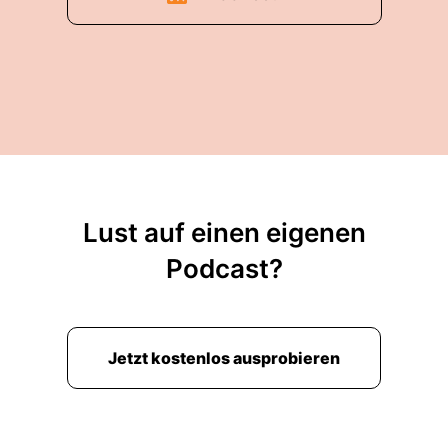
funktioniert.
00:02:34: Dann hat man's gelassen und andere
wiederum die haben vielleicht am Anfang gleich
ein Erfolg gehabt und haben dann Teile
gedruckt, seitdem läuft dieses Anfangserlebnis.
00:02:46: Das ist für viele ganz sage
Ausschlaggebend.
Lust auf einen eigenen
00:02:49: aber man vergleicht es ganz oft
Podcast?
falsch.
00:02:52: Man nimmt das falsche Mindset.
Jetzt kostenlos ausprobieren
00:02:53: Das falsche mindset ist nämlich ganz
oft dass man glaubt, dass dieser ja tausend
Euro drei D Drucker der da vielleicht steht Oder
die SLS-Maschine, die man sich gekauft hat.