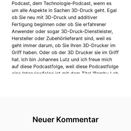
Podcast, dem Technologie-Podcast, wenn es
um alle Aspekte in Sachen 3D-Druck geht. Egal
ob Sie neu mit 3D-Druck und additiver
Fertigung beginnen oder ob Sie erfahrener
Anwender oder sogar 3D-Druck-Dienstleister,
Hersteller oder Zubehörlieferant sind, weil es
geht immer darum, ob Sie Ihren 3D-Drucker im
Griff haben. Oder ob der 3D Drucker sie im Griff
hat. Ich bin Johannes Lutz und ich freue mich
auf diese Podcastfolge, weil diese Podcastfolge
eine Interviewfolge ist mit dem Titel ‘Bambu Lab
gegen den Rest der FFF 3D Druck
Desktopwelt?’ Fragezeichen, Das wird eine
super interessante Folge, weil viele der Zuhörer
hier im Podcast vielleicht schon ein Bambu Lab
haben oder einen Browser haben oder ein
anderes Desktopgerät im F.D.M.
Neuer Kommentar
00:01:02: Speaker 1Bereich, Und viele